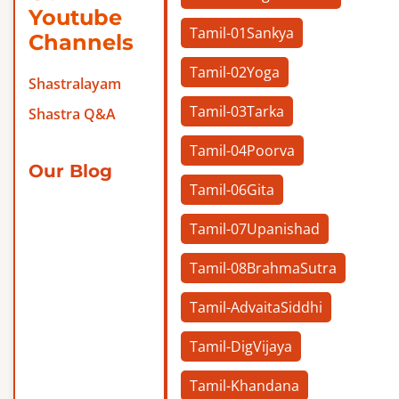
Youtube
Tamil-01Sankya
Channels
Tamil-02Yoga
Shastralayam
Tamil-03Tarka
Shastra Q&A
Tamil-04Poorva
Our Blog
Tamil-06Gita
Tamil-07Upanishad
Tamil-08BrahmaSutra
Tamil-AdvaitaSiddhi
Tamil-DigVijaya
Tamil-Khandana