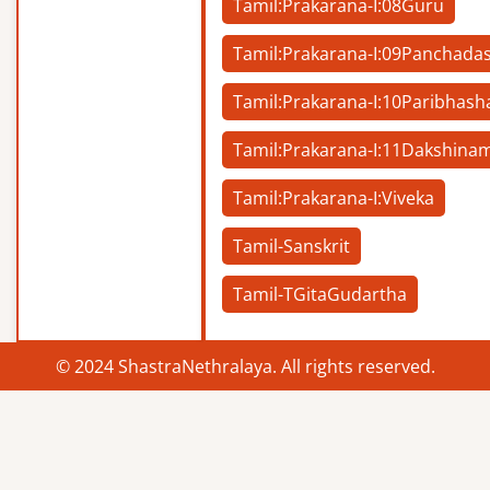
Tamil:Prakarana-I:08Guru
Tamil:Prakarana-I:09Panchadas
Tamil:Prakarana-I:10Paribhash
Tamil:Prakarana-I:11Dakshina
Tamil:Prakarana-I:Viveka
Tamil-Sanskrit
Tamil-TGitaGudartha
© 2024 ShastraNethralaya. All rights reserved.